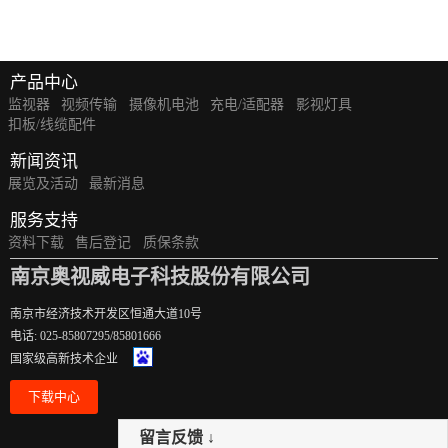
产品中心
监视器
视频传输
摄像机电池
充电/适配器
影视灯具
扣板/线缆配件
新闻资讯
展览及活动
最新消息
服务支持
资料下载
售后登记
质保条款
南京奥视威电子科技股份有限公司
南京市经济技术开发区恒通大道10号
电话: 025-85807295/85801666
国家级高新技术企业
下载中心
留言反馈 ↓