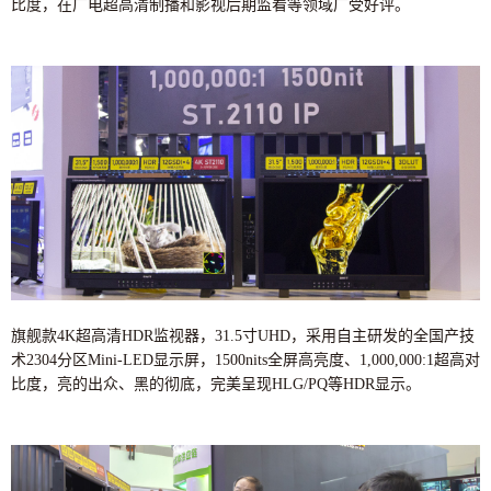
比度，在广电超高清制播和影视后期监看等领域广受好评。
旗舰款4K超高清HDR监视器，31.5寸UHD，采用自主研发的全国产技
术2304分区Mini-LED显示屏，1500nits全屏高亮度、1,000,000:1超高对
比度，亮的出众、黑的彻底，完美呈现HLG/PQ等HDR显示。